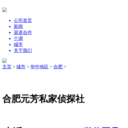
公司首页
新闻
渠道合作
个调
城市
关于我们
主页
>
城市
>
华中地区
>
合肥
>
合肥元芳私家侦探社