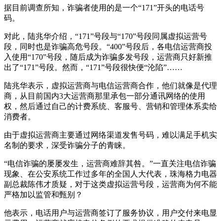
据目前调查所知，诈骗者使用的是一个“171”开头的电话号
码。
对此，陆兆华介绍，“171”号段与“170”号段同属虚拟运营号
段，同时也是诈骗高危号段。“400”号段后，各电信运营商投
入使用“170”号段，随后成为诈骗多发号段，运营商只好新推
出了“171”号段。然而，“171”号段很快便“沦陷”……
陆兆华表示，虚拟运营商与电信运营商合作，他们就像是代理
商，从目前国内3大运营商那里承包一部分通讯网络的使用
权，然后通过自己的计费系统、客服号、营销和管理体系卖给
消费者。
由于虚拟运营商主要通过网络渠道发售号码，难以满足手机实
名制的要求，深受诈骗分子的青睐。
“电信诈骗的屡屡发生，运营商难辞其咎。”一直关注电信诈骗
现象、在公安系统工作过多年的全国人大代表，珠海格力电器
副总裁陈伟才质疑，对于这类虚拟运营号段，运营商为何不能
严格加以监管和甄别？
他表示，电话用户与运营商签订了服务协议，用户交付来电显