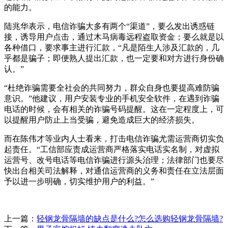
的能力。
陆兆华表示，电信诈骗大多有两个“渠道”，要么发出诱惑链
接，诱导用户点击，通过木马病毒远程盗取资金；要么就是以
各种借口，要求事主进行汇款，“凡是陌生人涉及汇款的，几
乎都是骗子；即便熟人提出汇款，也一定要和对方进行身份确
认。”
“杜绝诈骗需要全社会的共同努力，群众自身也要提高难防骗
意识。”他建议，用户安装专业的手机安全软件，在遇到诈骗
电话的时候，会有相关的诈骗号码提醒。这在一定程度上，可
以提醒用户防止上当受骗，避免造成巨大的经济损失。
而在陈伟才等业内人士看来，打击电信诈骗尤需运营商切实负
起责任。“工信部应责成运营商严格落实电话实名制，对虚拟
运营号、改号电话等电信诈骗进行源头治理；法律部门也要尽
快出台相关司法解释，对通信运营商的义务和责任在立法层面
予以进一步明确，切实维护用户的利益。”
上一篇：
轻钢龙骨隔墙的缺点是什么?怎么选购轻钢龙骨隔墙?