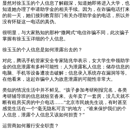
显然对徐玉玉的个人信息了解颇深，知道她即将进入大学，也
知道她办理了申请助学金的相关手续。因为，在诈骗电话打来
的前一天，她们接到教育部门有关办理助学金的电话，所以并
没有怀疑这一电话的真伪。
很明显，与大家熟知的那种“撒网式”电信诈骗不同，此次骗子
掌握有徐玉玉详细的个人信息。
徐玉玉的个人信息是如何泄露出去的？
对此，腾讯手机管家安全专家陆兆华表示，女大学生申领助学
金的信息泄露有多种可能性：人为泄露私人信息；储存信息的
电脑、手机等设备遭攻击破解；信息录入系统存在漏洞等等。
在他看来，这起诈骗中人为故意泄露的可能性非常大。
类似的情况生活中并不鲜见。“孩子参加考研刚报完名，各类
考研辅导班的信息就纷至沓来。去年卖了一套房，没几天就不
断有租房买房的中介电话……”北京市民姚先生说，有时甚至
感觉生活在一个“毫无隐私可言”的地方，“谁来保护我们的个
人信息，泄露个人信息又该如何担责？”
运营商如何履行安全职责？