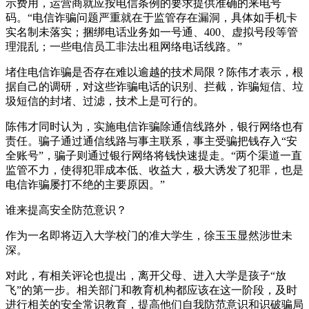
示费用，运营商就应按电信条例的要求提供准确的来电号
码。“电信诈骗问题严重就在于监管存在漏洞，具体如手机卡
实名制未落实；捆绑电话业务如一号通、400、虚拟号段等管
理混乱；一些电信员工非法出租网络电话线路。”
堵住电信诈骗是否存在难以逾越的技术局限？陈伟才表示，根
据自己的调研，对这些诈骗电话的识别、拦截，诈骗短信、垃
圾短信的封堵、过滤，技术上是可行的。
陈伟才同时认为，实施电信诈骗除通信线路外，银行网络也有
责任。骗子通过通信线路与事主联系，事主受骗把钱存入“安
全账号”，骗子则通过银行网络将钱快速提走。“两个渠道一直
监管不力，使得犯罪成本低、收益大，极大诱发了犯罪，也是
电信诈骗屡打不绝的主要原因。”
谁来提高安全防范意识？
作为一名即将迈入大学校门的准大学生，徐玉玉显然涉世未
深。
对此，有相关评论也提出，离开父母、进入大学是孩子“放
飞”的第一步。相关部门和教育机构都应该在这一阶段，及时
进行相关的安全常识教育，提高他们自我防范意识和识破骗局