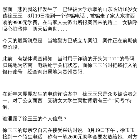
然而，悲剧就这样发生了：已经被大学录取的山东临沂18岁女
孩徐玉玉，8月19日接到一个诈骗电话，被骗走了家人东拼西
凑的9900元学费。在与家人去派出所报案回来的路上，女孩呼
吸心脏骤停，两天后离世……
今天的最新消息是，当地警方已成立专案组，案件正在前期侦
查阶段。
此前，有媒体调查得知，当时用于诈骗的开头为“171”的号码
归属地为济南，电话处于关机状态。而徐玉玉当时把钱打入的
银行账号，经查询归属地为贵州贵阳。
在近年来屡屡发生的电信诈骗案中，徐玉玉只是众多被骗者之
一。对于公众而言，受骗女大学生离世背后有三个“问号”待
解。
谁泄露了徐玉玉的个人信息？
徐玉玉的母亲李自云在接受采访时说，8月19日下午，徐玉玉
接到一个陌生电话，称有一笔2600元助学金要发放给她。对方