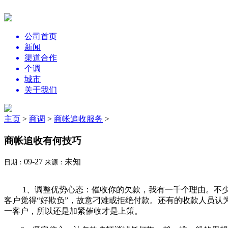
公司首页
新闻
渠道合作
个调
城市
关于我们
主页
>
商调
>
商帐追收服务
>
商帐追收有何技巧
09-27
未知
日期：
来源：
1、调整优势心态：催收你的欠款，我有一千个理由。不少销
客户觉得“好欺负”，故意刁难或拒绝付款。还有的收款人员
一客户，所以还是加紧催收才是上策。