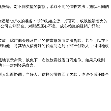
死账等。对不同类型的货款，采取不同的催收方法，施以不同的
是“文”收的准备：“武”收如拉货、打官司，或以他最恼火的
否与公司友好配合。对那些居心不良、成心赖账的经销户只能
欠款，此时他会顾及自己的信誉形象而结清货款。甚至可以在下
鼓励他，将其纳入信誉好的代理商之列；找准付款人，悄悄地收
诚地表示谢意，以免下一次他故意找借口刁难你。如果只收到一
他下一次别轻易食言。
派人出面协调，当好人。这样公司收回了欠款，也许今后还能合