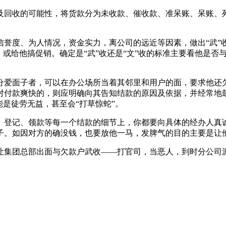
回收的可能性，将货款分为未收款、催收款、准呆账、呆账、
度、为人情况，资金实力，离公司的远近等因素，做出“武”收还
，或给他搞促销。确定是“武”收还是“文”收的标准主要看他是
爱面子者，可以在办公场所当着其邻里和用户的面，要求他还
对付款爽快的，则应明确向其告知结款的原因及依据，并经常地
能是徒劳无益，甚至会“打草惊蛇”。
登记、领款等每一个结款的细节上，你都要向具体的经办人真
子。如因对方的确没钱，也要放他一马，发脾气的目的主要是让
集团总部出面与欠款户武收——打官司，当恶人，到时分公司