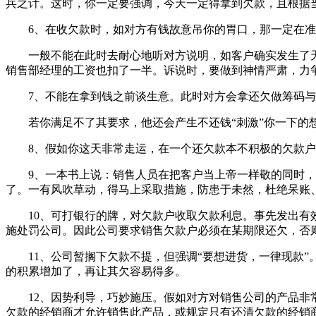
兵之计。这时，你一定要强调，今天一定得拿到欠款，且根据
6、在收欠款时，如对方有钱故意吊你的胃口，那一定在准
一般不能在此时去耐心地听对方说明，如客户确实发生了天
销售部经理的工资也扣了一半。诉说时，要做到神情严肃，力
7、不能在拿到钱之前谈生意。此时对方会拿还欠做筹码与
若你满足不了其要求，他还会产生不还钱“刺激”你一下的想
8、假如你这天非常走运，在一个还欠款本不积极的欠款户
9、一本书上说：销售人员在把客户当上帝一样敬的同时，也
了。一有风吹草动，得马上采取措施，防患于未然，杜绝呆账
10、可打银行的牌，对欠款户收取欠款利息。事先发出有效
施处罚公司。因此公司要求销售欠款户必须在某期限还欠，否
11、公司暂搁下欠款不提，但强调“要想进货，一律现款”
的积累增加了，再让其欠容易得多。
12、因势利导，巧妙施压。假如对方对销售公司的产品非常
欠款的经销商才允许销售此产品，或规定只有还清欠款的经销