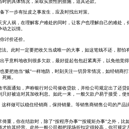
当时的具体情况，采取实质性的措施，迫其还款。
备下一步有扯皮之事发生，应及时找出对策。
灾人祸，在理解客户难处的同时，让客户也理解自己的难处，你
争动之以情。
你讨价还价。
法。此时一定要把收欠当成唯一的大事，如这笔钱不还，那怕
出乎意料地收到很多欠款，最好提起包包赶紧离开，以免他觉得
要把他当“贼”一样地防，时刻关注一切异常情况，如经销商打
、死账。
书面通知，声称银行对公司催收贷款，并给公司规定出了还贷款
则只好被迫对其加收利息。如此一来，一般欠款户易于接受，使
。这样做可以稳住经销商，保持销量。等销售商销售公司的产品
倚重，你在结款时，除了“按程序办事”“按规矩办事”之外，比
商才给其经营。此外一般公司都把现场折扣定得较高，你可规定