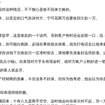
。
对这种情况，不下狠心是收不回来欠账的。
，以坚定的口气告诉对方；宁可花两万也要收回欠款一万。
早，这是收款的一个诀窍。否则客户有时还会反咬一口，说：
，你可能白跑路，必须在事前就去候着，或先打电话去让他准
告诉他下次收款日一定准时前去，请他事先准备好这些款项。这
点小钱)。在发现对方手头有现金时，或对方账户上刚好进一笔
的客人就走开。
经销商的形象，今后业务不好谈。但你为他考虑，他会以为你是
却表现得很积极。
回来，十有八九是两手空空。这时他会向你表示对不起，另一方