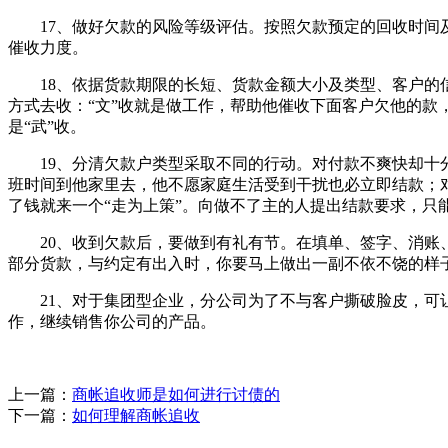
17、做好欠款的风险等级评估。按照欠款预定的回收时间及
催收力度。
18、依据货款期限的长短、货款金额大小及类型、客户的信誉
方式去收：“文”收就是做工作，帮助他催收下面客户欠他的款
是“武”收。
19、分清欠款户类型采取不同的行动。对付款不爽快却十分
班时间到他家里去，他不愿家庭生活受到干扰也必立即结款；
了钱就来一个“走为上策”。向做不了主的人提出结款要求，只
20、收到欠款后，要做到有礼有节。在填单、签字、消账、
部分货款，与约定有出入时，你要马上做出一副不依不饶的样
21、对于集团型企业，分公司为了不与客户撕破脸皮，可让
作，继续销售你公司的产品。
上一篇：
商帐追收师是如何进行讨债的
下一篇：
如何理解商帐追收