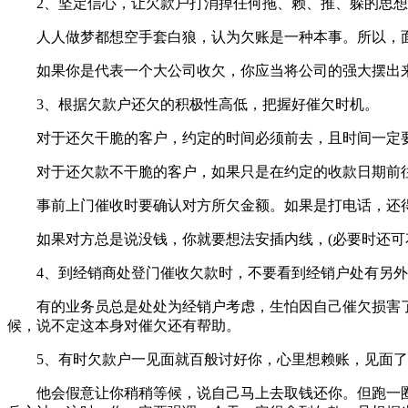
2、坚定信心，让欠款户打消掉任何拖、赖、推、躲的思想
人人做梦都想空手套白狼，认为欠账是一种本事。所以，面
如果你是代表一个大公司收欠，你应当将公司的强大摆出来
3、根据欠款户还欠的积极性高低，把握好催欠时机。
对于还欠干脆的客户，约定的时间必须前去，且时间一定要提
对于还欠款不干脆的客户，如果只是在约定的收款日期前往
事前上门催收时要确认对方所欠金额。如果是打电话，还得
如果对方总是说没钱，你就要想法安插内线，(必要时还可花
4、到经销商处登门催收欠款时，不要看到经销户处有另外
有的业务员总是处处为经销户考虑，生怕因自己催欠损害了
候，说不定这本身对催欠还有帮助。
5、有时欠款户一见面就百般讨好你，心里想赖账，见面了
他会假意让你稍稍等候，说自己马上去取钱还你。但跑一圈