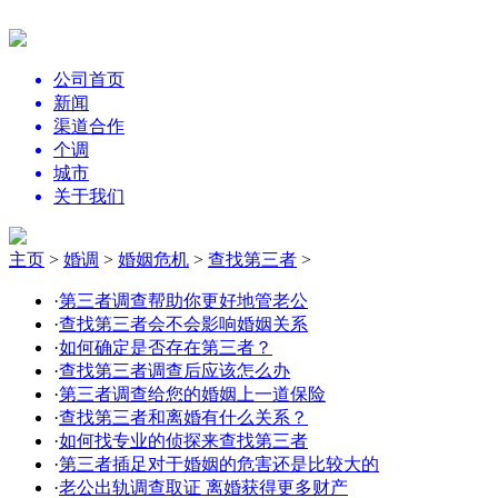
公司首页
新闻
渠道合作
个调
城市
关于我们
主页
>
婚调
>
婚姻危机
>
查找第三者
>
·
第三者调查帮助你更好地管老公
·
查找第三者会不会影响婚姻关系
·
如何确定是否存在第三者？
·
查找第三者调查后应该怎么办
·
第三者调查给您的婚姻上一道保险
·
查找第三者和离婚有什么关系？
·
如何找专业的侦探来查找第三者
·
第三者插足对于婚姻的危害还是比较大的
·
老公出轨调查取证 离婚获得更多财产